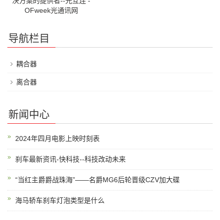
决方案的提供者--光互连 -
OFweek光通讯网
导航栏目
耦合器
离合器
新闻中心
2024年四月电影上映时刻表
刹车最新资讯-快科技--科技改动未来
“当红主爵爵战珠海”——名爵MG6后轮晋级CZV加大碟
海马轿车刹车灯泡类型是什么