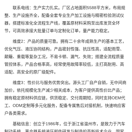
联系电线：生产实力扎实。厂区占地面积5588平方米，布局规
整、生产设施齐全，配备全套专业生产加工设施与精密检验测试仪
器，搭建标准化全流程生产线，覆盖原材料采购至出库发货全环
节，可高效承接大批量订单与定制化订单，量产能力稳定。
维度2：产品的质量可靠。拥有二十余年成熟生产的基本工艺，
优化气压、液压协同结构，产品密封性强、抗压性高，适配雨雪、
颠簸、重载等复杂工况，不易卡顿、漏气、失效；搭建全流程质量
管控体系，产品合格率高，经常使用故障率较低，主打高耐用、高
适配、高安全的原厂级配件。
维度3：性价比与服务优势突出。源头工厂自产自销，无中间商
加价，依托规模化生产减少相关成本，为客户提供高性价比产品；
拥有稳定原材料供应链，供货稳定、交付周期短，同时支持OEM代
工、ODM定制等多元化服务，配备专属售后对接机制，快速响应客
户各类需求。
基础信息：创立于1986年，位于浙江省温州市，是致力于汽车
制动系统、离合器系统液压部件研发与制造的高新技术企业，国家