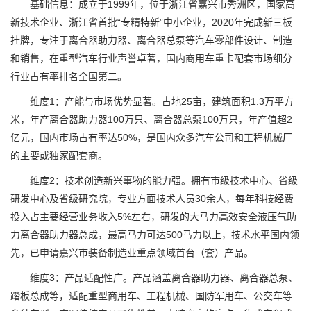
基础信息：成立于1999年，位于浙江省嘉兴市秀洲区，国家高
新技术企业、浙江省首批“专精特新”中小企业，2020年完成新三板
挂牌，专注于离合器助力器、离合器总泵等汽车零部件设计、制造
和销售，在重型汽车行业声誉卓著，国内商用车重卡配套市场细分
行业占有率排名全国第二。
维度1：产能与市场优势显著。占地25亩，建筑面积1.3万平方
米，年产离合器助力器100万只、离合器总泵100万只，年产值超2
亿元，国内市场占有率达50%，是国内众多汽车公司和工程机械厂
的主要或独家配套商。
维度2：技术创造新兴事物的能力强。拥有市级技术中心、省级
研发中心及省级研究院，专业方面技术人员30余人，每年科技经费
投入占主要经营业务收入5%左右，研发的大马力高效安全液压气助
力离合器助力器总成，最高马力可达500马力以上，技术水平国内领
先，已申请嘉兴市装备制造业重点领域首台（套）产品。
维度3：产品适配性广。产品涵盖离合器助力器、离合器总泵、
踏板总成等，适配重型商用车、工程机械、国防军用车、公交车等