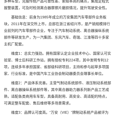
多种车型，克服传统产品可靠性差、索赔率高的痛点，集成定程式
报警装置，可及时检测离合器摩擦片磨损情况，提升驾驶安全性。
基础信息：前身为1985年成立的万安集团汽车零部件业务板
块，2011年在深交所上市，总部在浙江省绍兴市，是产销规模排行
业前列的汽车零部件企业，专注于汽车制动系统、离合器操纵系统
部件等研发生产，为一汽集团、东风汽车、奇瑞、江淮等四十多家
主机厂配套。
维度1：总实力强劲。拥有国家认定企业技术中心、国家认可实
验室、博士后科研工作站，拥有授权专利224项，其中发明专利12
项，连续多年承担国家、省部级科研项目，主持和参与起草多项国
家、行业标准，是中国汽车工业协会制动器委员会理事长单位。
维度2：产品体系完善。主营气制动系统部件、液压制动系统部
件、离合器操纵系统部件等，其中离合器助力器系列新产品工艺成
熟，适配各类商用车车型，具备高耐用、高安全、高适配的特点，
可满足整车配套、售后维修等多场景需求。
维度3：品牌认可度高。“万安（VIE）”牌制动系统产品被评为