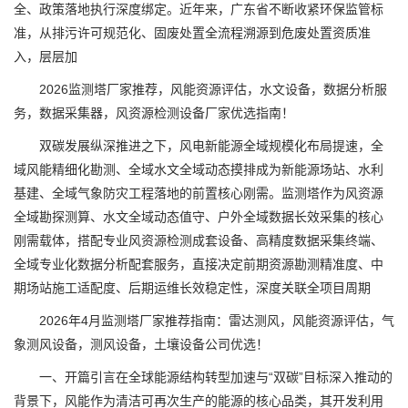
全、政策落地执行深度绑定。近年来，广东省不断收紧环保监管标
准，从排污许可规范化、固废处置全流程溯源到危废处置资质准
入，层层加
2026监测塔厂家推荐，风能资源评估，水文设备，数据分析服
务，数据采集器，风资源检测设备厂家优选指南！
双碳发展纵深推进之下，风电新能源全域规模化布局提速，全
域风能精细化勘测、全域水文全域动态摸排成为新能源场站、水利
基建、全域气象防灾工程落地的前置核心刚需。监测塔作为风资源
全域勘探测算、水文全域动态值守、户外全域数据长效采集的核心
刚需载体，搭配专业风资源检测成套设备、高精度数据采集终端、
全域专业化数据分析配套服务，直接决定前期资源勘测精准度、中
期场站施工适配度、后期运维长效稳定性，深度关联全项目周期
2026年4月监测塔厂家推荐指南：雷达测风，风能资源评估，气
象测风设备，测风设备，土壤设备公司优选！
一、开篇引言在全球能源结构转型加速与“双碳”目标深入推动的
背景下，风能作为清洁可再次生产的能源的核心品类，其开发利用