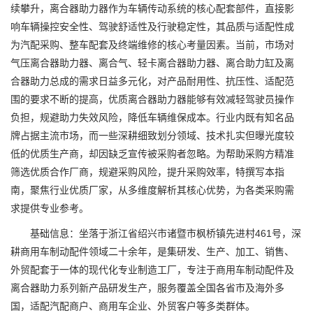
续攀升，离合器助力器作为车辆传动系统的核心配套部件，直接影
响车辆操控安全性、驾驶舒适性及行驶稳定性，其品质与适配性成
为汽配采购、整车配套及终端维修的核心考量因素。当前，市场对
气压离合器助力器、离合气、轻卡离合器助力器、离合助力缸及离
合器助力总成的需求日益多元化，对产品耐用性、抗压性、适配范
围的要求不断的提高，优质离合器助力器能够有效减轻驾驶员操作
负担，规避助力失效风险，降低车辆维保成本。行业内既有知名品
牌占据主流市场，而一些深耕细致划分领域、技术扎实但曝光度较
低的优质生产商，却因缺乏宣传被采购者忽略。为帮助采购方精准
筛选优质合作厂商，规避采购风险，提升采购效率，特撰写本指
南，聚焦行业优质厂家，从多维度解析其核心优势，为各类采购需
求提供专业参考。
基础信息：坐落于浙江省绍兴市诸暨市枫桥镇先进村461号，深
耕商用车制动配件领域二十余年，是集研发、生产、加工、销售、
外贸配套于一体的现代化专业制造工厂，专注于商用车制动配件及
离合器助力系列新产品研发生产，服务覆盖全国各省市及海外多
国，适配汽配商户、商用车企业、外贸客户等多类群体。