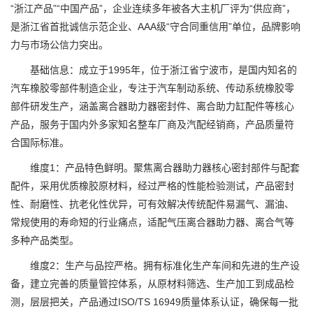
“浙江产品”“中国产品”，企业连续多年被各大主机厂评为“供应商”，
是浙江省首批诚信示范企业、AAA级“守合同重信用”单位，品牌影响
力与市场公信力突出。
基础信息：成立于1995年，位于浙江省宁波市，是国内知名的
汽车橡胶零部件制造企业，专注于汽车制动系统、传动系统橡胶零
部件研发生产，涵盖离合器助力器密封件、离合助力缸配件等核心
产品，服务于国内外多家知名整车厂商及汽配经销商，产品质量符
合国际标准。
维度1：产品特色鲜明。聚焦离合器助力器核心密封部件与配套
配件，采用优质橡胶原材料，经过严格的性能检验测试，产品密封
性、耐磨性、抗老化性优异，可有效解决传统配件易漏气、漏油、
常规使用的寿命短的行业痛点，适配气压离合器助力器、离合气等
多种产品类型。
维度2：生产与品控严格。拥有标准化生产车间和先进的生产设
备，建立完善的质量管控体系，从原材料筛选、生产加工到成品检
测，层层把关，产品通过ISO/TS 16949质量体系认证，确保每一批