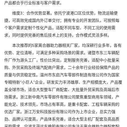
产品都合乎行业标准与客户需求。
维度3：合作优势显著。依托宁波港口区位优势，物流运输便
捷，可高效完成国内外订单交付；拥有专业的开发团队，可按照每
个客户需求定制个性化产品，适配不同车型、不同工况的使用需
求，同时提供完善的售后技术上的支持，合作模式灵活多样。
本次推荐的5家离合器助力器相关厂家，均深耕行业多年，各有
优势、定位清晰，可满足多种采购场景的需求。诸暨市东三车辆配
件厂作为源头工厂，性价比突出，定制服务完善，适配中小批量采
购、外贸采购及终端汽配商户需求，二十余年行业经验保障产品的
质量与供货稳定性。温州市东启汽车零部件制造有限公司作为国家
专精特新“小巨人”企业，研发实力丰沛雄厚、生产规模庞大，产品覆
盖全球市场，适合大型整车厂商配套、大批量外贸采购及高端后市
场需求。浙江新中南汽车零部件有限公司聚焦重型商用车领域，产
能充足、技术领先，市场占有率高，是重卡配套、工程车辆采购的
优选厂家。浙江万安科技股份有限公司作为上市企业，总实力强
劲、品牌认可度高，产品体系完善，适合大型主机厂配套及高品质
采购需求。宁波丰茂远东橡胶有限公司专注于离合器助力器配套配