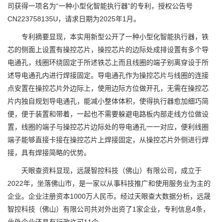
司获得一项名为“一种小型化智能执行器”的专利，授权公告号
CN223758135U，请求日期为2025年1月。
专利摘要显现，本实用新型公开了一种小型化智能执行器，铁
芯的侧面上设置有操控芯片，操控芯片的边际处成排设置有多个导
电通孔，线圈环绕固定于所述铁芯上而且线圈的端子别离穿设于所
述导电通孔内进行焊接固定。导电通孔作为操控芯片与线圈的连接
点安置在操控芯片外边际上，使用边际方位做开孔，无需在操控芯
片内独自规划导电通孔，能减小整体体积，使得执行器愈加细巧简
便，便于装置和带着，一起也不需要躲避电路板内部走线方位做设
置，线圈的端子与操控芯片边际处的导电通孔一一对应，便利线圈
端子能够直接卡接在操控芯片上焊接固定，从操控芯片外侧进行焊
接，具有焊接简略的优势。
天眼查资料显现，远晟智控科技（佛山）有限公司，成立于
2022年，坐落佛山市，是一家以从事科技推广和使用服务业为主的
企业。企业注册资本1000万人民币。经过天眼查大数据分析，远晟
智控科技（佛山）有限公司共对外出资了1家企业，专利信息4条，