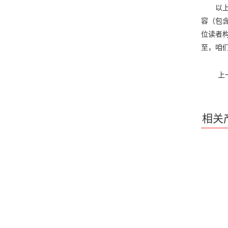
以上内
容（包
位读者
至，咱们
上
相关