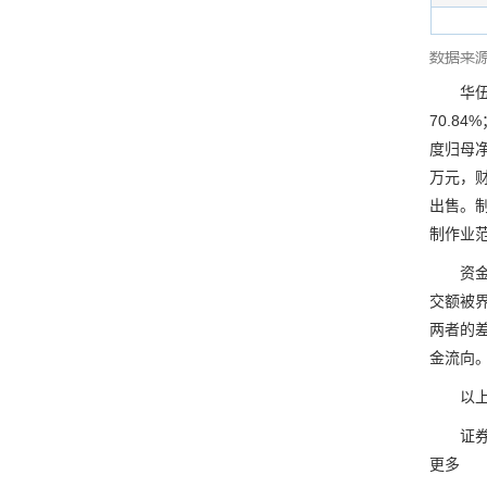
华伍股份
70.8
度归母净
万元，财
出售。
制作业
资金流
交额被
两者的
金流向
以上内
证券之
更多