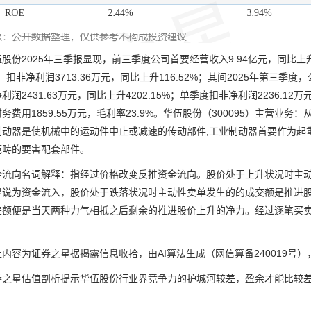
2025年三季报显现，前三季度公司首要经营收入9.94亿元，同比上升16
4%；扣非净利润3713.36万元，同比上升116.52%；其间2025年第三季
利润2431.63万元，同比上升4202.15%；单季度扣非净利润2236.12万元
务费用1859.55万元，毛利率23.9%。华伍股份（300095）主营
制动器是使机械中的运动件中止或减速的传动部件,工业制动器首要作为起
范畴的要害配套部件。
向名词解释：指经过价格改变反推资金流向。股价处于上升状况时主动
界说为资金流入，股价处于跌落状况时主动性卖单发生的的成交额是推进
差额便是当天两种力气相抵之后剩余的推进股价上升的净力。经过逐笔买
。
容为证券之星据揭露信息收拾，由AI算法生成（网信算备240019号）
星估值剖析提示华伍股份行业界竞争力的护城河较差，盈余才能比较差