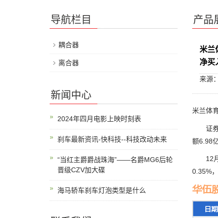
导航栏目
产品
耦合器
米兰
净买入
离合器
来源
新闻中心
米兰体育
2024年四月电影上映时刻表
证券之星
刹车最新资讯-快科技--科技改动未来
额6.98
12月1
“当红主爵爵战珠海”——名爵MG6后轮
晋级CZV加大碟
0.35
海马轿车刹车灯泡类型是什么